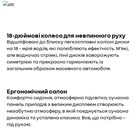
18-дюймові колеса для невпинного руху
Відшліфовані до блиску легкосплавні колісні диски
на 18 – мрія водіїв, які полюбляють ефектність. М’які,
але водночас стрімкі, лінії дисків заворожують
симетрією та прекрасно гармоніюють із
загальним образом масивного автомобіля.
Ергономічний салон
Комфортні сидіння, атмосферна підсвітка, сучасна
панель приладів з великим дисплеєм створюють
незабутню атмосферу, в якій поєднується сучасна
динаміка та усталена класика. Все, що потрібно –
під рукою.