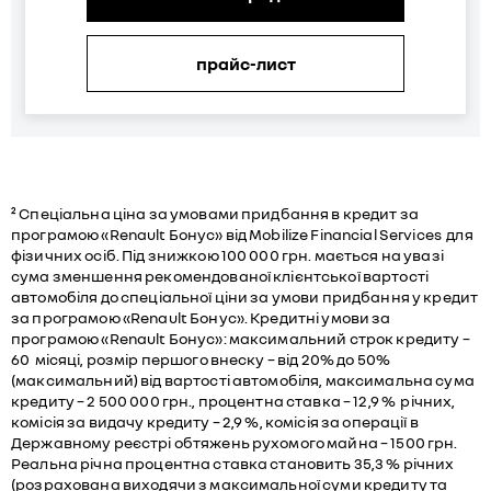
прайс-лист
² Спеціальна ціна за умовами придбання в кредит за
програмою «Renault Бонус» від Mobilize Financial Services для
фізичних осіб. Під знижкою 100 000 грн. мається на увазі
сума зменшення рекомендованої клієнтської вартості
автомобіля до спеціальної ціни за умови придбання у кредит
за програмою «Renault Бонус». Кредитні умови за
програмою «Renault Бонус»: максимальний строк кредиту –
60 місяці, розмір першого внеску – від 20% до 50%
(максимальний) від вартості автомобіля, максимальна сума
кредиту – 2 500 000 грн., процентна ставка – 12,9 % річних,
комісія за видачу кредиту – 2,9 %, комісія за операції в
Державному реєстрі обтяжень рухомого майна – 1500 грн.
Реальна річна процентна ставка становить 35,3 % річних
(розрахована виходячи з максимальної суми кредиту та