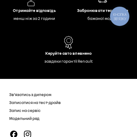
Отримайте відповідь
Забронювати тест-драйв
КНОПКА
менш ніж за 2 години
бажаної моделі
ЗВ'ЯЗКУ
Керуйте авто впевнено
завдяки гарантії Renault
Зв'язатись з дилером
Записатися на тест-драйв
Запис на сервіс
Модельний ряд