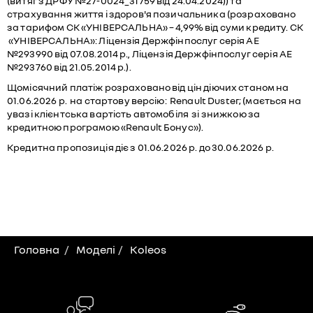
(витяг з ДРФУ №27-0024_31759 від 24.04.2024)) та
страхування життя і здоров'я позичальника (розраховано
за тарифом СК «УНІВЕРСАЛЬНА» – 4,99% від суми кредиту. СК
«УНІВЕРСАЛЬНА»: Ліцензія Держфінпослуг серія АЕ
№293990 від 07.08.2014 р., Ліцензія Держфінпослуг серія АЕ
№293760 від 21.05.2014 р.).
Щомісячний платіж розраховано від цін діючих станом на
01.06.2026 р. на стартову версію: Renault Duster; (мається на
увазі клієнтська вартість автомобіля зі знижкою за
кредитною програмою «Renault Бонус»).
Кредитна пропозиція діє з 01.06.2026 р. до 30.06.2026 р.
Головна
Моделі
Koleos