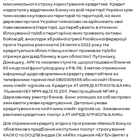
максимального строку користування кредитом). Кредит
надається у відділеннях Банку на всій території України крім
тимчасово окупованих територій та територій, на яких
державні органи України тимчасово не здійснюють свої
повноваження (території, що перебувають в оточенні
(блокуванні) та/або території на яких тривають активні
бойові дії), внаслідок збройної агресії Російської федерації
проти України розпочатої 24 лютого 2022 року. Не
кредитуються області (якщо клієнт проживає та/або
отримує дохід від бізнесу в цих областях): Луганську,
Донецьку, АРК та населені пункти, що розташовані ближче
50 км до лінії фронту/кордону з РФ, РБ. З метою отримання
інформації щодо оформлення кредиту звертайтеся за
телефонами гарячої лінії 0800305555 або на сайті банку
www.credit-agricole.ua. Кредитує АТ «КРЕДІ АГРІКОЛЬ БАНК».
Ліцензія НБУ №99 від 12.10.2011. Реєстраційний № 149 у
Державному реєстрі банків. Банк залишає за собою право
змінювати умови кредитування. Детальні умови
кредитування на сайті www.credit-agricole.ua. Замовником
реклами кредитних послуг є АТ «КРЕДІ АГРІКОЛЬ БАНК».
Для отримання кредиту згідно з програмою «Renault Бонус»
обов'язково придбання наступних послуг: страхування
КАСКО та ОСЦПВ (надає СК «ARX»: ліцензія НБУ б/н (витяг з