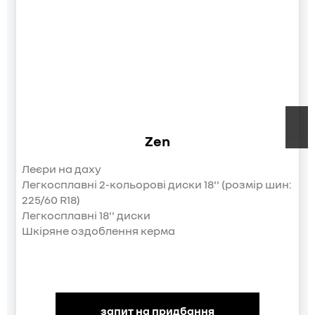
Zen
Леєри на даху
Легкосплавні 2-кольорові диски 18'' (розмір шин:
225/60 R18)
Легкосплавні 18'' диски
Шкіряне оздоблення керма
запит на придбання