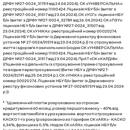
ДРФУ №27-0024_31759 від 24.04.2024); СК «УНІВЕРСАЛЬНА»:
реєстраційний номер 11100424. Ліцензія НБУ б/н (витяг з
ДРФУ №27-0024_31517 від 23.04.2024); СК «УСГ»: ліцензія НБУ
б/н (витяг з ДРФУ №27-0024_32789 від 26.04.2024); СК «ПЗУ»:
ліцензія НБУ б/н (витяг з ДРФУ №27-0024_31507 від
23.04.2024); СК «УНІКА»: реєстраційний номер 00020274.
Ліцензія НБУ б/н (витяг із Державного реєстру фінансових
установ № 27-0024/31519 від 23.04.2024 р.)) та страхування
життя і здоров'я позичальника (надає СК «УНІВЕРСАЛЬНА»:
реєстраційний номер 11100424. Ліцензія НБУ б/н (витяг з
ДРФУ №27-0024_31517 від 23.04.2024); ПрАТ «СК «КАРДІФ»:
(Ліцензія на діяльність із страхування (пряме страхування
та вхідне перестрахування) (Витяг НБУ з ДРФУ №27-
0024/32191 від 25.04.2024 р.); СК «УНІКА»: реєстраційний
номер 00020274. Ліцензія НБУ б/н (витяг із Державного
реєстру фінансових установ № 27-0024/31519 від 23.04.2024
р.)).
²˙¹Щомісячний платіж розраховано за строком
кредитування 60 місяці, розмір першого внеску – 40% від
вартості автомобіля з урахуванням вартості страхування
КАСКО 1-го року (розраховано за тарифом СК «ARX» - КАСКО
6,34%, франшиза 0,5%. Надає СК «ARX»: ліцензія НБУ б/н