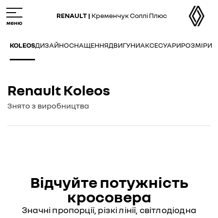
Skip
M
to
e
RENAULT |
Кременчук Соллі Плюс
main
n
content
u
KOLEOS
ДИЗАЙН
ОСНАЩЕННЯ
ДВИГУНИ
АКСЕСУАРИ
РОЗМІРИ
Renault Koleos
Знято з виробництва
Відчуйте потужність
кросовера
Значні пропорції, різкі лінії, світлодіодна